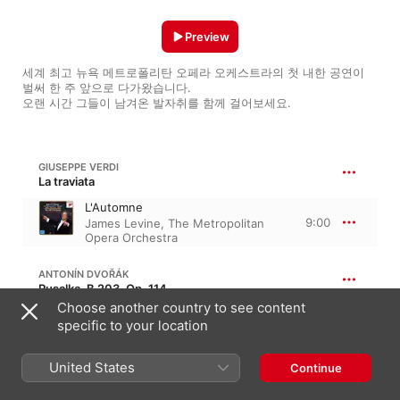
Preview
세계 최고 뉴욕 메트로폴리탄 오페라 오케스트라의 첫 내한 공연이 
벌써 한 주 앞으로 다가왔습니다.

오랜 시간 그들이 남겨온 발자취를 함께 걸어보세요.
GIUSEPPE VERDI
La traviata
L'Automne
9:00
James Levine
,
The Metropolitan
Opera Orchestra
ANTONÍN DVOŘÁK
Rusalka, B 203, Op. 114
Choose another country to see content
Ballet (Live)
specific to your location
4:29
The Metropolitan Opera
Orchestra
,
Yannick Nézet-Séguin
United States
Continue
RICHARD WAGNER
Der fliegende Holländer, WWV 63 · “The Flying Dutchman”