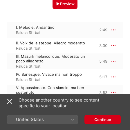
Preview
I. Melodie. Andantino
2:49
Raluca Stirbat
II. Voix de la steppe. Allegro moderato
3:30
Raluca Stirbat
III. Mazurk melancolique. Moderato un
poco allegretto
5:49
Raluca Stirbat
IV. Burlesque. Vivace ma non troppo
5:17
Raluca Stirbat
V. Appassionato. Con slancio, ma ben
sostenuto
3:53
Raluca Stirbat
Choose another country to see content
specific to your location
VI. Choral. Moderato, non troppo lento
6:38
Raluca Stirbat
VII. Carillon nocturne. L'istesso tempo
United States
Continue
(Moderato, non troppo lento)
5:56
Raluca Stirbat