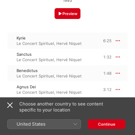
1993
Preview
Kyrie
6:25
Le Concert Spirituel
,
Hervé Niquet
Sanctus
1:32
Le Concert Spirituel
,
Hervé Niquet
Benedictus
1:48
Le Concert Spirituel
,
Hervé Niquet
Agnus Dei
3:12
Le Concert Spirituel
,
Hervé Niquet
Choose another country to see content
specific to your location
June 1, 1993

4 Tracks, 12 minutes

℗ 1993 Naxos
United States
Continue