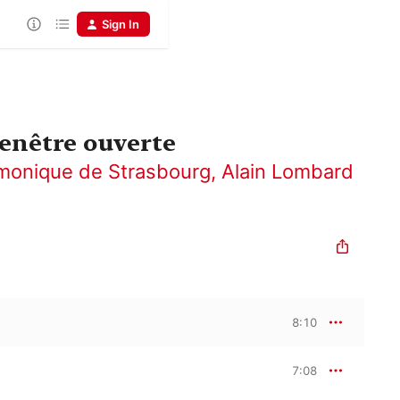
Sign In
enêtre ouverte
rmonique de Strasbourg
,
Alain Lombard
8:10
7:08