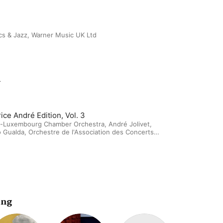
cs & Jazz, Warner Music UK Ltd
m
ice André Edition, Vol. 3
o-Luxembourg Chamber Orchestra
,
André Jolivet
,
o Gualda
,
Orchestre de l'Association des Concerts
ureux
,
Louis de Froment
ing