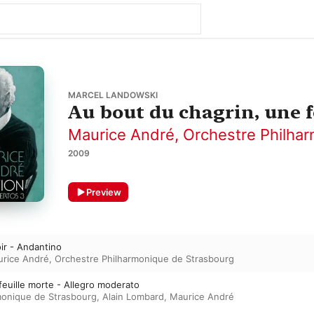
MARCEL LANDOWSKI
Au bout du chagrin, une f
Maurice André
,
Orchestre Philha
2009
Preview
oir - Andantino
rice André
,
Orchestre Philharmonique de Strasbourg
 feuille morte - Allegro moderato
monique de Strasbourg
,
Alain Lombard
,
Maurice André