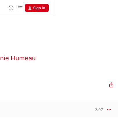
Sign In
anie Humeau
2:07