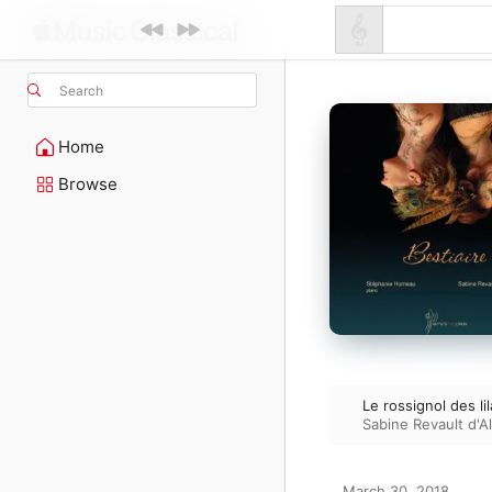
Search
Home
Browse
Le rossignol des li
Sabine Revault d'A
March 30, 2018
