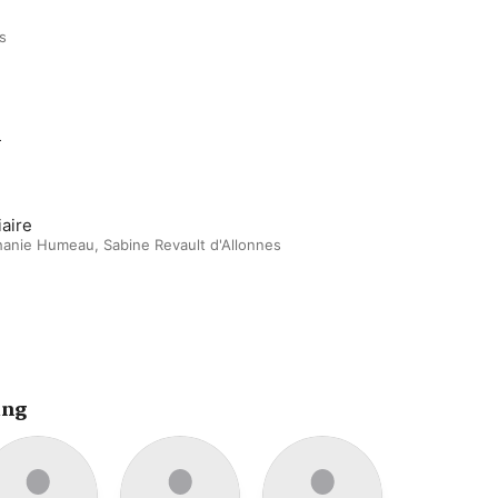
s
m
iaire
hanie Humeau
,
Sabine Revault d'Allonnes
ing