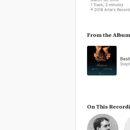
1 Track, 2 minutes

℗ 2018 Artie's Record
From the Albu
Best
Step
On This Record