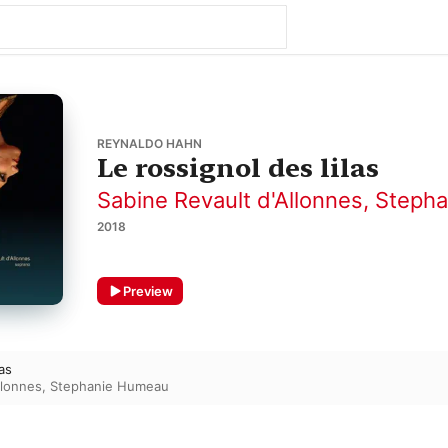
REYNALDO HAHN
Le rossignol des lilas
Sabine Revault d'Allonnes
,
Steph
2018
Preview
las
llonnes
,
Stephanie Humeau