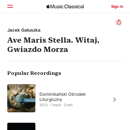
Sign In
Home
Jacek Gałuszka
Ave Maris Stella. Witaj,
Browse
Gwiazdo Morza
Search
Popular Recordings
Dominikański Ośrodek
Liturgiczny
2012 · 1 track · 2 min