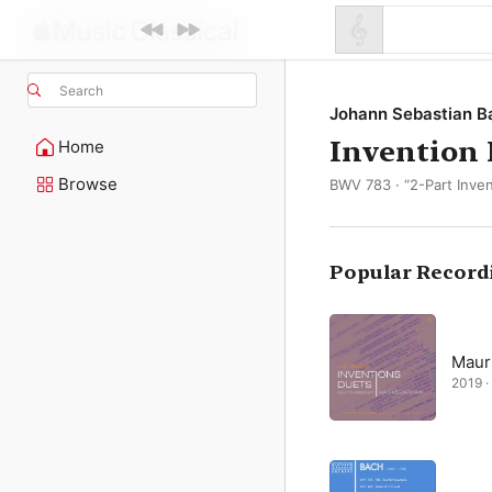
Search
Johann Sebastian B
Invention 
Home
Browse
BWV 783 · “2-Part Inven
Popular Record
Mauri
2019 ·