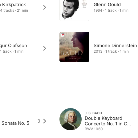
 Kirkpatrick
Glenn Gould
 4 tracks · 21 min
1964 · 1 track · 1 min
gur Ólafsson
Simone Dinnerstein
1 track · 1 min
2013 · 1 track · 1 min
J. S. BACH
Double Keyboard
3
 Sonata No. 5
Concerto No. 1 in C
Minor
BWV 1060