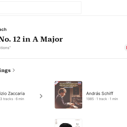
ach
No. 12 in A Major
tions”
ings
zio Zaccaria
András Schiff
 3 tracks · 6 min
1985 · 1 track · 1 min