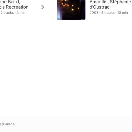
nne Baird,
Amarillis, Stéphanie
c's Recreation
d'Oustrac
 2 tracks · 2 min
2008 · 4 tracks · 18 min
s (Canada)