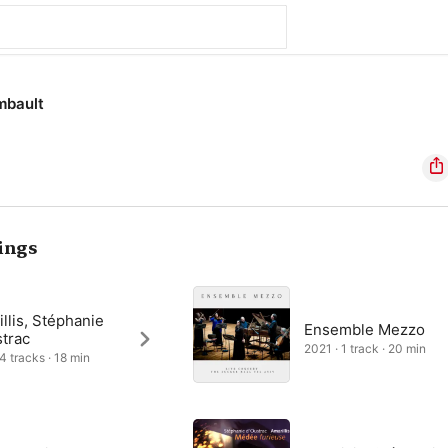
mbault
ings
llis, Stéphanie
Ensemble Mezzo
strac
2021 · 1 track · 20 min
 4 tracks · 18 min