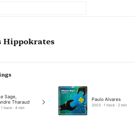
s Hippokrates
ings
Le Sage,
Paulo Alvares
andre Tharaud
2003 · 1 track · 2 min
 1 track · 4 min