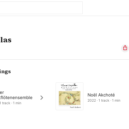
las
ings
er
Noël Akchoté
kflötenensemble
2022 · 1 track · 1 min
1 track · 1 min