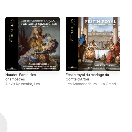
Naudot: Fantaisies
Festin royal du mariage du
Men
champêtres
Comte d'Artois
Nos
Alexis Kossenko
,
Les
Les Ambassadeurs ~ La Grande
Les
Ambassadeurs ~ La Grande
Écurie
,
Alexis Kossenko
Écu
Écurie