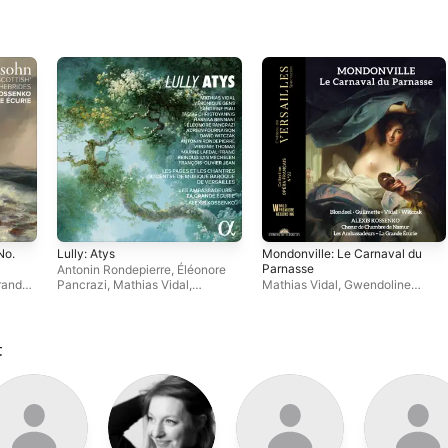
No.
Lully: Atys
Mondonville: Le Carnaval du
Parnasse
Antonin Rondepierre
,
Éléonore
rande
Pancrazi
,
Mathias Vidal
,
Mathias Vidal
,
Gwendoline
Sandrine Piau
,
David Witczak
,
Blondeel
,
Les Ambassadeurs ~
Alexis Kossenko
,
Marine Lafdal-
La Grande Écurie
,
Hasnaa
Franc
,
Virginie Thomas
,
Les
Bennani
,
Hélène Guilmette
,
Pages & les Chantres du Centre
Alexis Kossenko
t
de musique baroque de
Versailles
,
Hasnaa Bennani
,
François-Olivier Jean
,
Les
Ambassadeurs ~ La Grande
Écurie
,
Véronique Gens
,
Tassis
Christoyannis