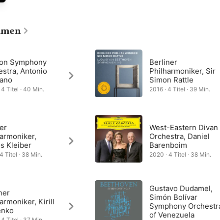
ein solcher Erfolg, dass das Allegretto wiederholt werden musste, 
nsichtlich einen tiefen Eindruck bei Beethovens jüngerem Wiener 
ubert, der den gleichmäßigen Rhythmus in vielen seiner späteren 
hmen
on Symphony
Berliner
stra, Antonio
Philharmoniker, Sir
ano
Simon Rattle
 4 Titel · 40 Min.
2016 · 4 Titel · 39 Min.
er
West-Eastern Divan
armoniker,
Orchestra, Daniel
s Kleiber
Barenboim
4 Titel · 38 Min.
2020 · 4 Titel · 38 Min.
Gustavo Dudamel,
ner
Simón Bolívar
armoniker, Kirill
Symphony Orchestr
enko
of Venezuela
4 Titel · 37 Min.