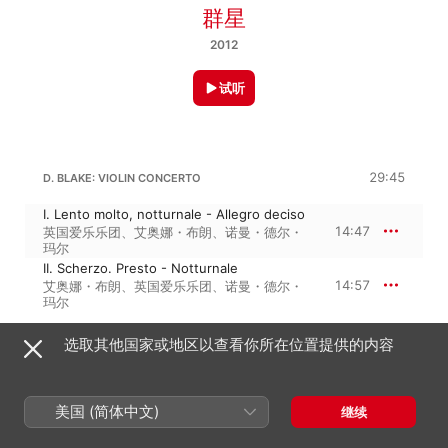
群星
2012
试听
29:45
D. BLAKE: VIOLIN CONCERTO
I. Lento molto, notturnale - Allegro deciso
14:47
英国爱乐乐团
、
艾奥娜・布朗
、
诺曼・德尔・
玛尔
II. Scherzo. Presto - Notturnale
14:57
艾奥娜・布朗
、
英国爱乐乐团
、
诺曼・德尔・
玛尔
选取其他国家或地区以查看你所在位置提供的内容
24:04
D. BLAKE: IN PRAISE OF KRISHNA
No. 1, As Water to Sea Creatures
7:07
David Blake
、
Teresa Cahill
、
皇家北方交响
美国 (简体中文)
继续
乐团
No. 2, With the Last of My Garments