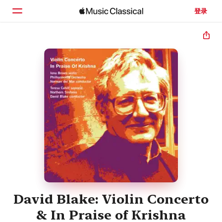
登录
主页
浏览
搜索
David Blake: Violin Concerto
& In Praise of Krishna