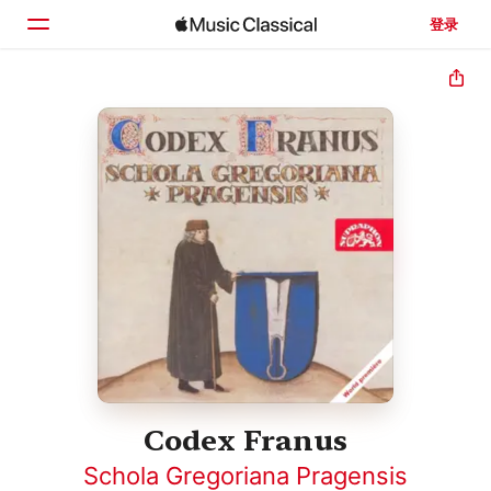
登录
主页
浏览
搜索
Codex Franus
Schola Gregoriana Pragensis