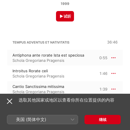
1999
试听
36:46
TEMPUS ADVENTUS ET NATIVITATIS
Antiphona ante rorate Ista est speciosa
0:55
Schola Gregoriana Pragensis
Introitus Rorate celi
1:46
Schola Gregoriana Pragensis
Cantio Sanctissima mitissima
1:39
Schola Gregoriana Pragensis
选取其他国家或地区以查看你所在位置提供的内容
Cantio Angelus ad virginem
3:18
Schola Gregoriana Pragensis
Kyrie Závišovo - Cantio Ave Trinitatis
美国 (简体中文)
继续
cubile
3:43
Schola Gregoriana Pragensis