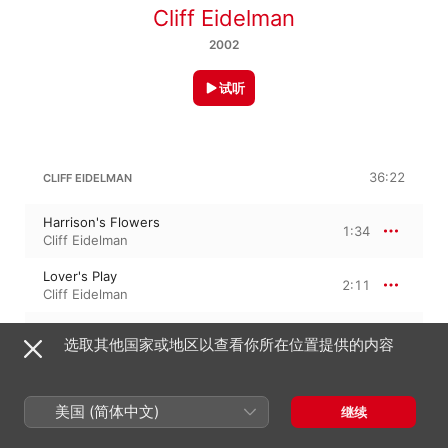
Cliff Eidelman
2002
试听
36:22
CLIFF EIDELMAN
Harrison's Flowers
1:34
Cliff Eidelman
Lover's Play
2:11
Cliff Eidelman
A Lover's Promise
1:27
选取其他国家或地区以查看你所在位置提供的内容
Cliff Eidelman
The Bosnian War
2:24
Cliff Eidelman
美国 (简体中文)
继续
The Pulitzer
0:56