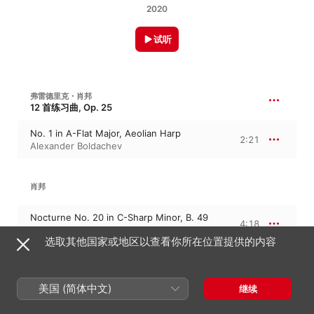
2020
试听
弗雷德里克・肖邦
12 首练习曲, Op. 25
No. 1 in A-Flat Major, Aeolian Harp
2:21
Alexander Boldachev
肖邦
Nocturne No. 20 in C-Sharp Minor, B. 49
4:18
Alexander Boldachev
选取其他国家或地区以查看你所在位置提供的内容
弗雷德里克・肖邦
5:18
降 B 大调第52号玛祖卡舞曲, B. 4
美国 (简体中文)
继续
No. 2 in C Major, Allegro non troppo
2:49