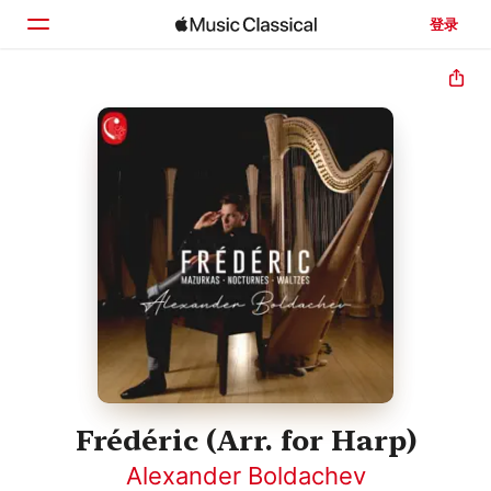
登录
主页
浏览
搜索
Frédéric (Arr. for Harp)
Alexander Boldachev