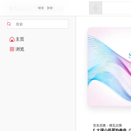
搜索
主页
浏览
安东尼奥・维瓦尔第
E 大调小提琴协奏曲, Op