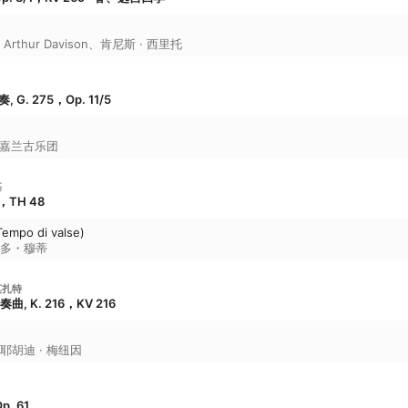
、
Arthur Davison
、
肯尼斯 · 西里托
G. 275，Op. 11/5
嘉兰古乐团
基
，TH 48
 Tempo di valse)
多・穆蒂
莫扎特
 K. 216，KV 216
耶胡迪 · 梅纽因
. 61