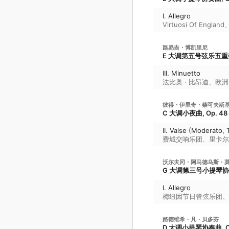
I. Allegro
Virtuosi Of England
路易吉・博凯里尼
E 大调第五号弦乐五重奏, 
III. Minuetto
法比奥 · 比昂迪
、
欧洲
彼得・伊里奇・柴可夫斯
C 大调小夜曲, Op. 48
II. Valse (Moderato,
费城交响乐团
、
里卡尔
沃尔夫冈・阿马德乌斯・
G 大调第三号小提琴协奏曲,
I. Allegro
梅纽因节日管弦乐团
、
路德维希・凡・贝多芬
D 大调小提琴协奏曲, Op