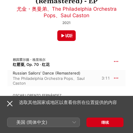
(Remastered) - EP
尤金・奥曼弟
、
The Philadelphia Orchestra
Pops
、
Saul Caston
2021
试听
赖因霍尔德・格里埃尔
红罂粟, Op. 70 · 红花
Russian Sailors' Dance (Remastered)
3:11
The Philadelphia Orchestra Pops
、
Saul
Caston
OSCAR LORENZO FERNÁNDEZ
Malzarte
选取其他国家或地区以查看你所在位置提供的内容
Batuque (Remastered)
2:24
The Philadelphia Orchestra Pops
、
Saul
Caston
美国 (简体中文)
继续
贝德里赫・斯美塔那