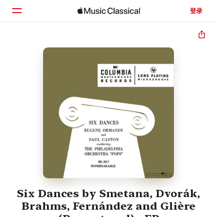
登录
主页
浏览
搜索
Six Dances by Smetana, Dvorák,
Brahms, Fernández and Glière