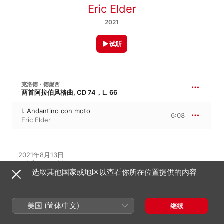
Eric Elder
2021
试听
克洛德・德彪西
两首阿拉伯风格曲, CD 74，L. 66
I. Andantino con moto
6:08
Eric Elder
2021年8月13日

1 首曲目 · 6 分钟

选取其他国家或地区以查看你所在位置提供的内容
℗ 2021 Eric Elder
美国 (简体中文)
继续
在此专辑中聆听