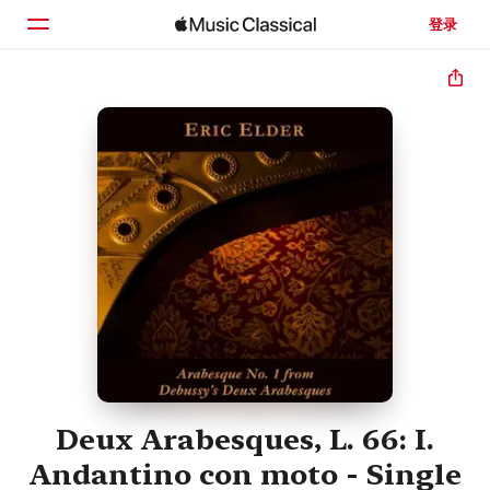
登录
主页
浏览
搜索
Deux Arabesques, L. 66: I.
Andantino con moto - Single