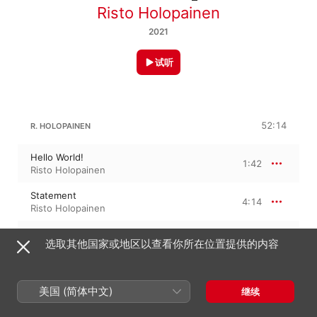
Risto Holopainen
2021
试听
52:14
R. HOLOPAINEN
Hello World!
1:42
Risto Holopainen
Statement
4:14
Risto Holopainen
Bâtir et Démolir (ZAD)
4:01
选取其他国家或地区以查看你所在位置提供的内容
Risto Holopainen
Auto-detune
4:46
Risto Holopainen
美国 (简体中文)
继续
Megaphone
5:20