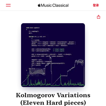
登录
主页
浏览
搜索
Kolmogorov Variations
(Eleven Hard pieces)