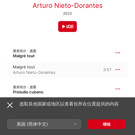
Arturo Nieto-Dorantes
2023
试听
曼努埃尔・庞塞
Malgré tout
Malgré tout
3:57
Arturo Nieto-Dorantes
曼努埃尔・庞塞
Preludio cubano
Preludio cubano
选取其他国家或地区以查看你所在位置提供的内容
1:48
Arturo Nieto-Dorantes
美国 (简体中文)
曼努埃尔・庞塞
继续
Rapsodia cubana I