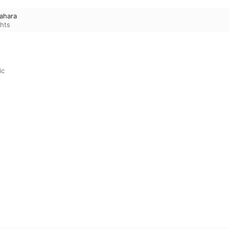
Sahara
hts
ic