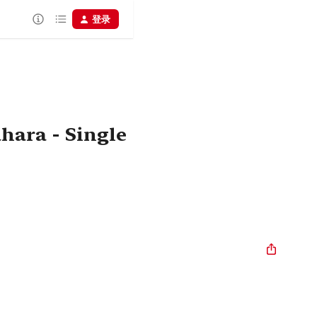
登录
ahara - Single