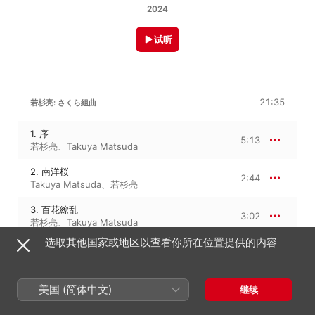
2024
试听
21:35
若杉亮: さくら組曲
1. 序
5:13
若杉亮
、
Takuya Matsuda
2. 南洋桜
2:44
Takuya Matsuda
、
若杉亮
3. 百花繚乱
3:02
若杉亮
、
Takuya Matsuda
选取其他国家或地区以查看你所在位置提供的内容
4. 枝垂れ桜
4:41
若杉亮
、
Takuya Matsuda
5. 散りゆく桜へ
美国 (简体中文)
继续
5:53
Takuya Matsuda
、
若杉亮