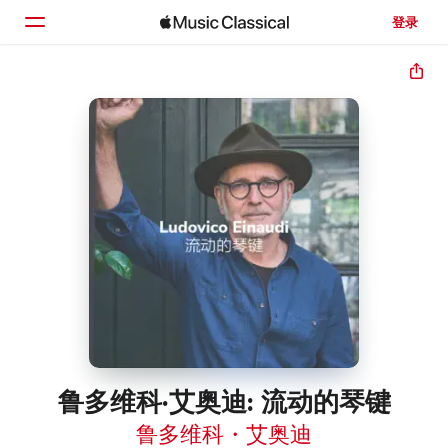
登录
主页
浏览
搜索
鲁多维科·艾奥迪: 流动的琴键
鲁多维科・艾奥迪