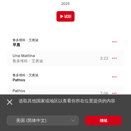
2025
试听
鲁多维科・艾奥迪
早晨
Una Mattina
3:22
鲁多维科・艾奥迪
鲁多维科・艾奥迪
Pathos
Pathos
7:06
鲁多维科・艾奥迪
选取其他国家或地区以查看你所在位置提供的内容
鲁多维科・艾奥迪
经验
美国 (简体中文)
继续
Experience
5:12
鲁多维科・艾奥迪
、
I Virtuosi Italiani
、
丹尼