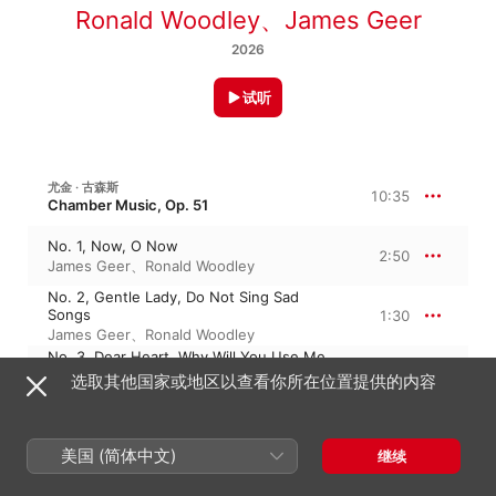
Ronald Woodley
、
James Geer
2026
试听
尤金 · 古森斯
10:35
Chamber Music, Op. 51
No. 1, Now, O Now
2:50
James Geer
、
Ronald Woodley
No. 2, Gentle Lady, Do Not Sing Sad
Songs
1:30
James Geer
、
Ronald Woodley
No. 3, Dear Heart, Why Will You Use Me
So?
1:58
选取其他国家或地区以查看你所在位置提供的内容
James Geer
、
Ronald Woodley
No. 4, O Cool is the Valley Now
0:58
James Geer
、
Ronald Woodley
美国 (简体中文)
继续
No. 5, All Day I Hear the Noise of Waters
1:45