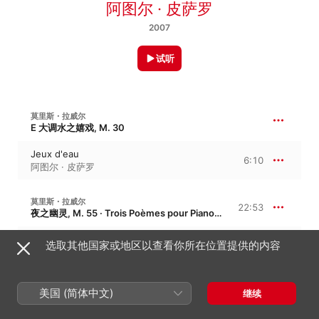
阿图尔 · 皮萨罗
2007
试听
莫里斯・拉威尔
E 大调水之嬉戏, M. 30
Jeux d'eau
6:10
阿图尔 · 皮萨罗
莫里斯・拉威尔
22:53
夜之幽灵, M. 55 · Trois Poèmes pour Piano d'après Aloysius Bertrand
I. Ondine
选取其他国家或地区以查看你所在位置提供的内容
6:05
阿图尔 · 皮萨罗
II. Le Gibet
6:57
阿图尔 · 皮萨罗
美国 (简体中文)
继续
III. Scarbo