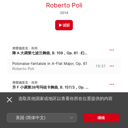
Roberto Poli
2014
试听
弗雷德里克・肖邦
降 A 大调第七波兰舞曲, B. 159，Op. 61 · 幻想波兰舞曲
Polonaise-fantaisie in A-Flat Major, Op. 61
15:31
Roberto Poli
弗雷德里克・肖邦
升 F 小调第38号玛祖卡舞曲, B. 157/3，Op. 59/3
No. 1 in A Minor, Moderato
选取其他国家或地区以查看你所在位置提供的内容
4:34
Roberto Poli
美国 (简体中文)
弗雷德里克・肖邦
继续
降 A 大调第37号玛祖卡舞曲, B. 157/2，Op. 59/2