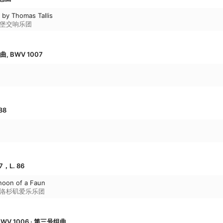
 by Thomas Tallis
堡交响乐团
 BWV 1007
88
，L. 86
noon of a Faun
洛杉矶爱乐乐团
WV 1006 · 第三号组曲