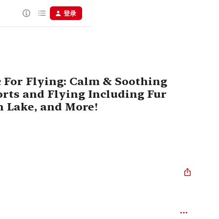
登录
c For Flying: Calm & Soothing
orts and Flying Including Fur
an Lake, and More!