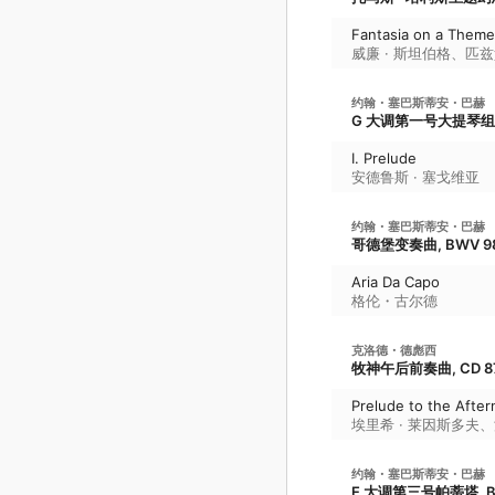
Fantasia on a Theme
威廉 · 斯坦伯格
、
匹兹
约翰・塞巴斯蒂安・巴赫
G 大调第一号大提琴组曲,
I. Prelude
安德鲁斯 · 塞戈维亚
约翰・塞巴斯蒂安・巴赫
哥德堡变奏曲, BWV 9
Aria Da Capo
格伦・古尔德
克洛德・德彪西
牧神午后前奏曲, CD 87
Prelude to the After
埃里希 · 莱因斯多夫
、
约翰・塞巴斯蒂安・巴赫
E 大调第三号帕蒂塔, B