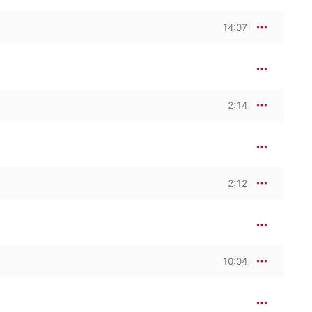
14:07
2:14
2:12
10:04