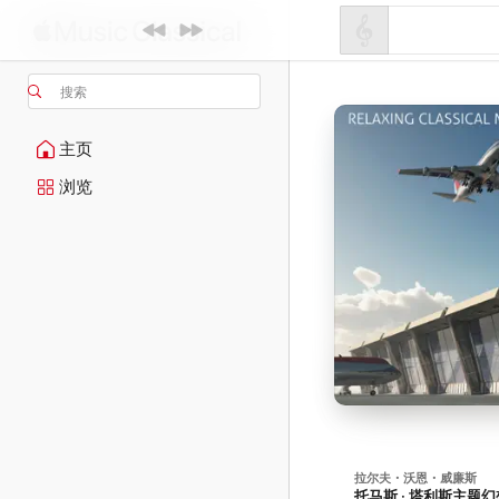
搜索
主页
浏览
拉尔夫・沃恩・威廉斯
托马斯 · 塔利斯主题