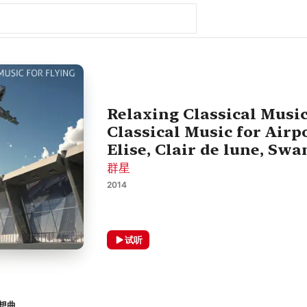
Relaxing Classical Musi
Classical Music for Airp
Elise, Clair de lune, Sw
群星
2014
试听
幻想曲