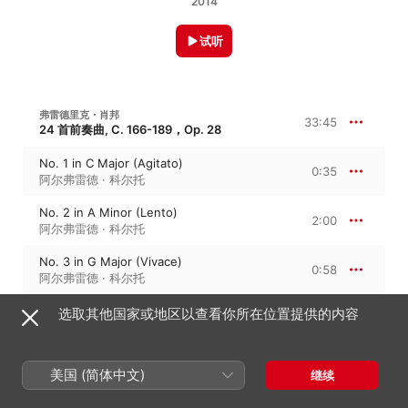
2014
试听
弗雷德里克・肖邦
33:45
24 首前奏曲, C. 166-189，Op. 28
No. 1 in C Major (Agitato)
0:35
阿尔弗雷德 · 科尔托
No. 2 in A Minor (Lento)
2:00
阿尔弗雷德 · 科尔托
No. 3 in G Major (Vivace)
0:58
阿尔弗雷德 · 科尔托
No. 4 in E Minor (Largo)
选取其他国家或地区以查看你所在位置提供的内容
1:34
阿尔弗雷德 · 科尔托
No. 5 in D Major (Allegro molto)
0:35
美国 (简体中文)
继续
阿尔弗雷德 · 科尔托