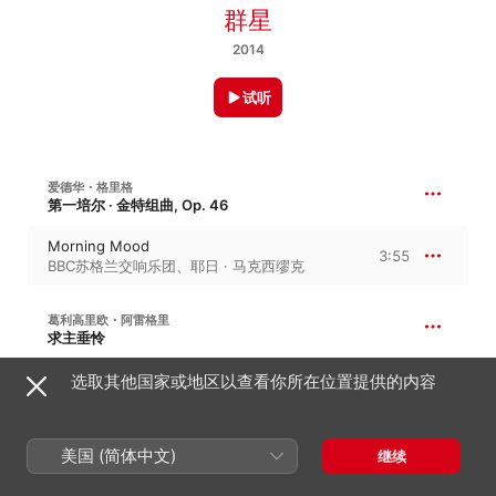
群星
2014
试听
爱德华・格里格
第一培尔 · 金特组曲, Op. 46
Morning Mood
3:55
BBC苏格兰交响乐团
、
耶日 · 马克西缪克
葛利高里欧・阿雷格里
求主垂怜
Il salmo Miserere mei Deus
选取其他国家或地区以查看你所在位置提供的内容
10:13
Jeremy Summerly
、
Oxford Camerata
、
Oxford Schola Cantorum
美国 (简体中文)
古斯塔夫・马勒
继续
升 C 小调第五交响曲