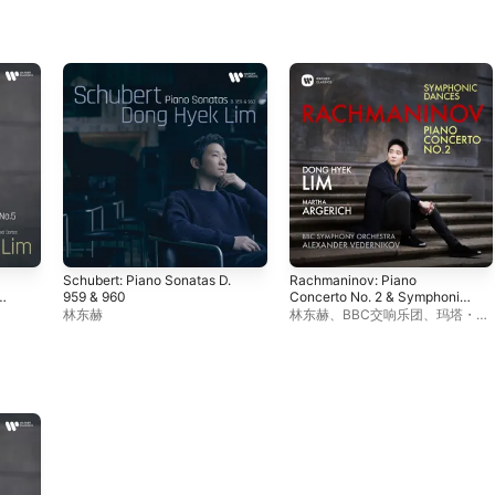
Schubert: Piano Sonatas D.
Rachmaninov: Piano
959 & 960
Concerto No. 2 & Symphonic
o)
Dances
林东赫
林东赫
、
BBC交响乐团
、
玛塔・阿
格里奇
、
Alexander Vedernikov