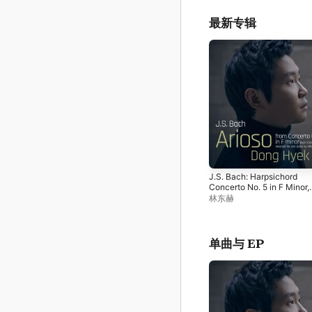
最新专辑
J.S. Bach: Harpsichord
Concerto No. 5 in F Minor,
BWV 1056: II. Largo (Arios
林东赫
[Arr. Cortot] - Single
单曲与 EP