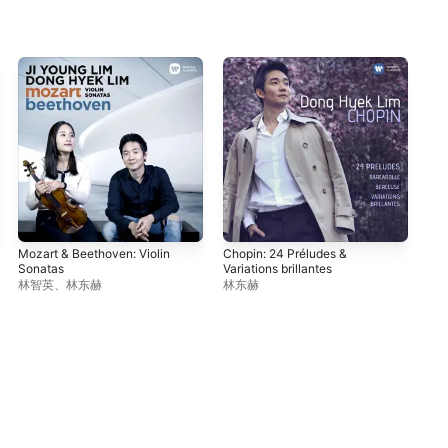
Mozart & Beethoven: Violin
Chopin: 24 Préludes &
Sch
Sonatas
Variations brillantes
林
林智英
、
林东赫
林东赫