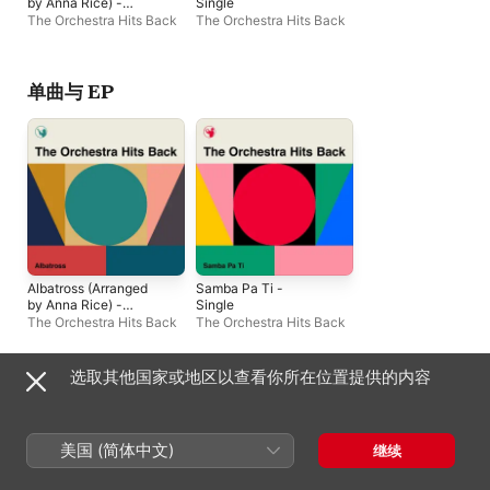
by Anna Rice) -
Single
Single
The Orchestra Hits Back
The Orchestra Hits Back
单曲与 EP
Albatross (Arranged
Samba Pa Ti -
by Anna Rice) -
Single
Single
The Orchestra Hits Back
The Orchestra Hits Back
选取其他国家或地区以查看你所在位置提供的内容
Copyright © 2026
Apple Inc.
保留所有权利。
互联网服务条款
Apple Music 与隐私
Cookie 警告
支持
反馈
美国 (简体中文)
继续