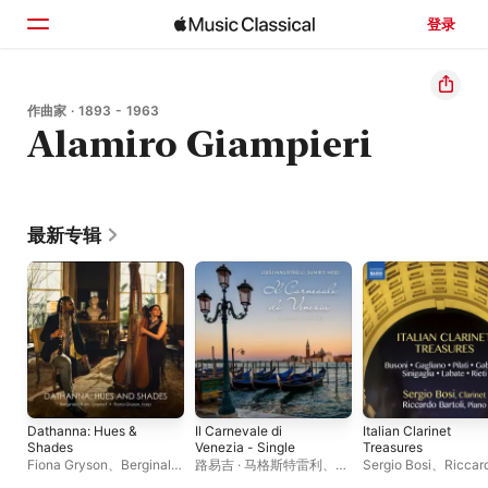
登录
主页
作曲家 · 1893 - 1963
Alamiro Giampieri
浏览
搜索
最新专辑
Dathanna: Hues &
Il Carnevale di
Italian Clarinet
Shades
Venezia - Single
Treasures
Fiona Gryson
、
Berginald
路易吉 · 马格斯特雷利
、
Sergio Bosi
、
Riccar
Rash
Sumiko Hojo
Bartoli