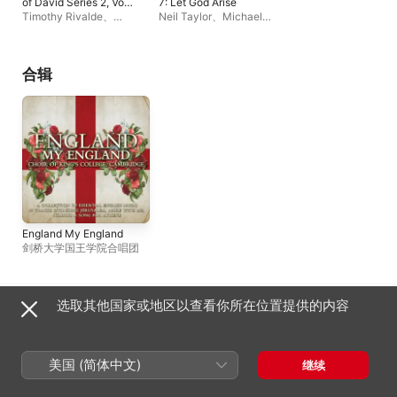
of David Series 2, Vol.
7: Let God Arise
10
Timothy Rivalde
、
Neil Taylor
、
Michael
Charles Harrison
、
Nicholas
、
The Choir of
Chichester Cathedral
Norwich Cathedral
Choir
合辑
England My England
剑桥大学国王学院合唱团
Copyright © 2026
Apple Inc.
保留所有权利。
选取其他国家或地区以查看你所在位置提供的内容
互联网服务条款
Apple Music 与隐私
Cookie 警告
支持
反馈
美国 (简体中文)
继续