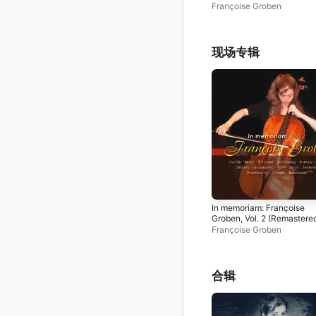
2024) [Live]
Françoise Groben
现场专辑
In memoriam: Françoise
Groben, Vol. 2 (Remastere
2024) [Live]
Françoise Groben
合辑