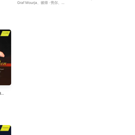
Graf Mourja
、
彼得 · 劳尔
、
Françoise Groben
d