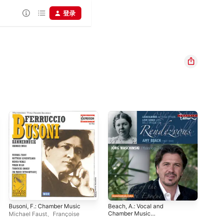
登录
Busoni, F.: Chamber Music
Beach, A.: Vocal and
Rac
Chamber Music
and
Michael Faust
、
Françoise