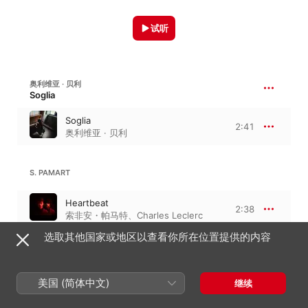
试听
奥利维亚 · 贝利
Soglia
Soglia
2:41
奥利维亚 · 贝利
S. PAMART
Heartbeat
2:38
索非安・帕马特
、
Charles Leclerc
选取其他国家或地区以查看你所在位置提供的内容
JAN BANG
Traces II
美国 (简体中文)
继续
4:32
Jan Bang
、
Arve Henriksen
、
Tigran Hamasyan
、
Eivind Aarset