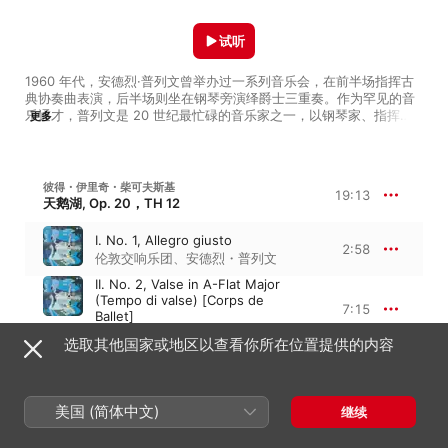
试听
1960 年代，安德烈·普列文曾举办过一系列音乐会，在前半场指挥古
典协奏曲表演，后半场则坐在钢琴旁演绎爵士三重奏。作为罕见的音
乐通才，普列文是 20 世纪最忙碌的音乐家之一，以钢琴家、指挥家
更多
和作曲家的身份活跃近 75 年，作品从轻松的电影配乐到俄罗斯交响
曲再到爵士标准曲，无所不包，在俱乐部和音乐厅之间左右逢源、游
刃有余。正如他涉猎广泛的创意生涯，这份歌单也收录了大量不同风
格的作品，带我们一窥普列文的音乐世界。
彼得・伊里奇・柴可夫斯基
19:13
天鹅湖, Op. 20，TH 12
I. No. 1, Allegro giusto
2:58
伦敦交响乐团
、
安德烈・普列文
II. No. 2, Valse in A-Flat Major
(Tempo di valse) [Corps de
7:15
Ballet]
安德烈・普列文
、
伦敦交响乐团
选取其他国家或地区以查看你所在位置提供的内容
XVI. No. 8, Danse des coupes
(Tempo di Polacca)
5:58
安德烈・普列文
、
伦敦交响乐团
美国 (简体中文)
继续
XI. No. 14, Moderato
3:00
伦敦交响乐团
、
安德烈・普列文