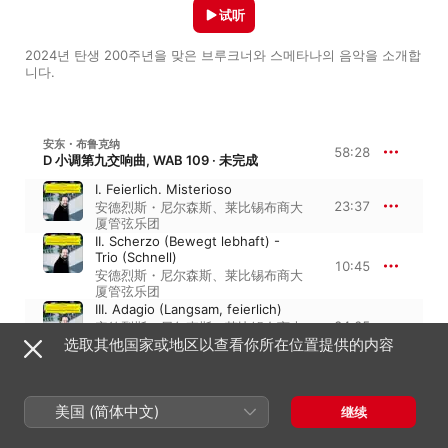
试听
2024년 탄생 200주년을 맞은 브루크너와 스메타나의 음악을 소개합
니다.
安东・布鲁克纳
58:28
D 小调第九交响曲, WAB 109 · 未完成
I. Feierlich. Misterioso
23:37
安德烈斯・尼尔森斯
、
莱比锡布商大
厦管弦乐团
II. Scherzo (Bewegt lebhaft) -
Trio (Schnell)
10:45
安德烈斯・尼尔森斯
、
莱比锡布商大
厦管弦乐团
III. Adagio (Langsam, feierlich)
24:05
安德烈斯・尼尔森斯
、
莱比锡布商大
选取其他国家或地区以查看你所在位置提供的内容
厦管弦乐团
安东・布鲁克纳
1:14:38
降 B 大调第五交响曲, WAB 105 · 悲剧交响曲
美国 (简体中文)
继续
I. Introduction. Adagio - Allegro
20:45
安德烈斯・尼尔森斯
、
莱比锡布商大