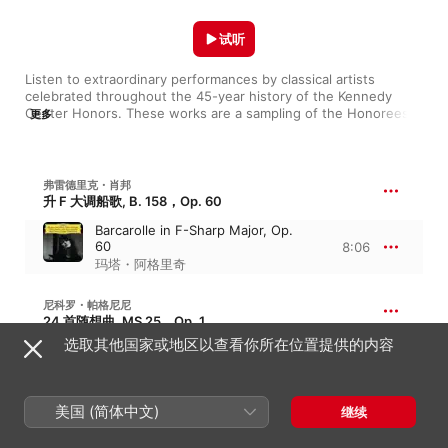
试听
Listen to extraordinary performances by classical artists 
celebrated throughout the 45-year history of the Kennedy 
Center Honors. These works are a sampling of the Honorees' 
更多
talents, intended to inspire deeper exploration.
弗雷德里克・肖邦
升 F 大调船歌, B. 158，Op. 60
Barcarolle in F-Sharp Major, Op.
60
8:06
玛塔・阿格里奇
尼科罗・帕格尼尼
24 首随想曲, MS 25，Op. 1
选取其他国家或地区以查看你所在位置提供的内容
Caprice in A Minor, Op. 1, No. 24
4:46
美岛绿
美国 (简体中文)
继续
莫杰斯特・彼得罗维奇・穆索尔斯基
图画展览会