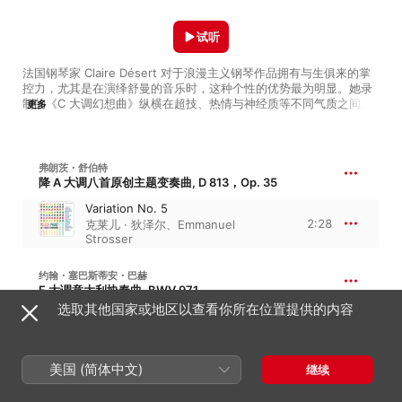
试听
法国钢琴家 Claire Désert 对于浪漫主义钢琴作品拥有与生俱来的掌
控力，尤其是在演绎舒曼的音乐时，这种个性的优势最为明显。她录
制的《C 大调幻想曲》纵横在超技、热情与神经质等不同气质之间，
更多
似是在向内探索舒曼的内心世界；她演奏的《Bunte Blätter》则用无
懈可击的技巧调和出无限的色彩，随着音乐向外延展了浪漫主义的灵
魂。Désert 同样热衷于室内乐：在与钢琴家 Emmanuel Strosser 合
作的德彪西《Petite Suite》中，晶莹的音色、干净的指法、清晰的思
弗朗茨・舒伯特
维一应俱全，法式音乐的精华得到了集中体现。而在与小提琴家 
降 A 大调八首原创主题变奏曲, D 813，Op. 35
Philippe Graffin 合作拉威尔《G 大调第二小提琴奏鸣曲》时，钢琴
Variation No. 5
的颗粒感也与小提琴的线条性相得益彰。
2:28
克莱儿 · 狄泽尔
、
Emmanuel
Strosser
约翰・塞巴斯蒂安・巴赫
F 大调意大利协奏曲, BWV 971
选取其他国家或地区以查看你所在位置提供的内容
II. Andante
4:50
克莱儿 · 狄泽尔
、
克莱尔 · 玛丽 · 勒
盖伊
美国 (简体中文)
继续
弗朗茨・舒伯特
天鹅之歌, D 957