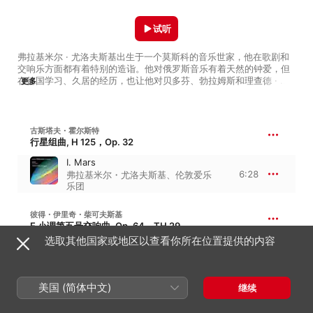
试听
弗拉基米尔 · 尤洛夫斯基出生于一个莫斯科的音乐世家，他在歌剧和
交响乐方面都有着特别的造诣。他对俄罗斯音乐有着天然的钟爱，但
在德国学习、久居的经历，也让他对贝多芬、勃拉姆斯和理查德 · 施
更多
特劳斯等作曲家的作品有了独特的见解。

2006-2021 年，尤洛夫斯基担任伦敦爱乐乐团的首席指挥；自 2017 
年起，他也担任柏林广播交响乐团的首席指挥。在他的带领下，这两
古斯塔夫・霍尔斯特
个乐团达到了新的艺术高度，音色流光溢彩。我们能从这张歌单中聆
行星组曲, H 125，Op. 32
听他们感情丰沛的精彩演绎，包括马勒的《Das Lied von der Erde》
I. Mars
和泽姆林斯基的《Six Maeterlinck Songs》。

6:28
弗拉基米尔・尤洛夫斯基
、
伦敦爱乐
乐团
歌单也收录了一些风格独特的曲目。如俄罗斯国家交响乐团精彩演绎
的柴可夫斯基《第三组曲》的“谐谑曲”；以及施尼特凯《第三交响
曲》的“快板”——初听之下柔和悦耳，但它的曲风却变幻莫测，甚至
彼得・伊里奇・柴可夫斯基
令人毛骨悚然。
E 小调第五号交响曲, Op. 64，TH 29
选取其他国家或地区以查看你所在位置提供的内容
II. Andante cantabile, con alcuna
licenza
11:38
伦敦爱乐乐团
、
弗拉基米尔・尤洛夫
斯基
美国 (简体中文)
继续
谢尔盖・拉赫玛尼诺夫