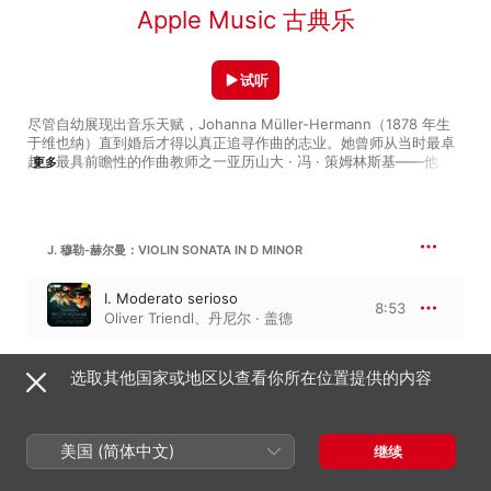
Apple Music 古典乐
试听
尽管自幼展现出音乐天赋，Johanna Müller-Hermann（1878 年生
于维也纳）直到婚后才得以真正追寻作曲的志业。她曾师从当时最卓
越、最具前瞻性的作曲教师之一亚历山大 · 冯 · 策姆林斯基——他也
更多
曾是勋伯格的老师。随后，她又拜捷克名师约瑟夫 · 博胡斯拉夫 · 费
尔斯特为师，并在后来接替他出任维也纳新音乐学院作曲教授。

Müller-Hermann 的音乐融合了多重风格：既有瓦格纳式的丰富和
J. 穆勒-赫尔曼：VIOLIN SONATA IN D MINOR
声，也深受理查德・施特劳斯与策姆林斯基新作的影响；而她的旋律
天赋则令人联想到法国艺术歌曲大师，比如迪帕克与福莱。她最初以
艺术歌曲创作成名，早期代表作有《Die stille Stadt》。大约在 1910 
I. Moderato serioso
8:53
年，Müller-Hermann 的自身创作风格进一步成型，她这个时期创作
Oliver Triendl
、
丹尼尔 · 盖德
的《Wie Eine Vollmondnacht》交织着诡丽与美感，十分动人。

与此同时，她在器乐作品中也展现出过人天赋。创作于 1903 年的
选取其他国家或地区以查看你所在位置提供的内容
J. 穆勒-赫尔曼：4 LIEDER
《小提琴奏鸣曲》颇具勃拉姆斯风格，尤其是第二乐章。写于 1910 
年的《第六号弦乐四重奏》也值得一听。此外，也别错过她充满史诗
Wie eine Vollmondnacht, Op. 20
气质的管弦乐作品，如《Heroische Ouverture》和《Epilog zu 
No. 4
2:54
einer Tragödie “Brand”》。
美国 (简体中文)
继续
约瑟夫 · 米德尔顿
、
凯蒂・怀特利