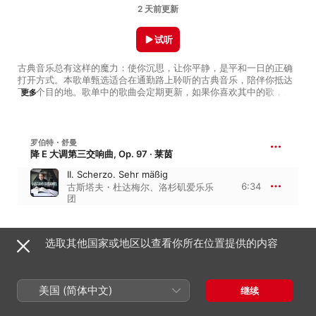
2 天前更新
试听
古典音乐总有这样的魔力：使你沉思，让你平静，是平和一日的正确
打开方式。本歌单甄选适合在通勤路上聆听的古典音乐，陪伴你抵达
下一个目的地。歌单中的歌曲会定期更新，如果你喜欢其中的歌，就
更多
把它加入你的资料库吧！
罗伯特・舒曼
降 E 大调第三交响曲, Op. 97 · 莱茵
II. Scherzo. Sehr mäßig
6:34
古斯塔夫・杜达梅尔
、
洛杉矶爱乐乐
团
RAFAEL BULLUMBA LANDESTOY: EL VALS DE SANTO DOMINGO
选取其他国家或地区以查看你所在位置提供的内容
El vals de Santo Domingo
4:16
丹尼尔・特里福诺夫
美国 (简体中文)
继续
让・西贝柳斯