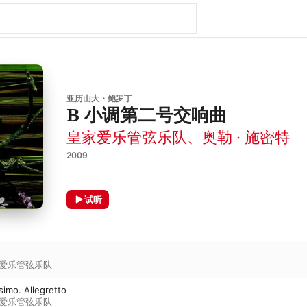
亚历山大・鲍罗丁
B 小调第二号交响曲
皇家爱乐管弦乐队
、
奥勒 · 施密特
2009
试听
爱乐管弦乐队
ssimo. Allegretto
爱乐管弦乐队