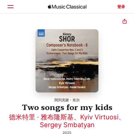
登录
主页
浏览
搜索
阿列克谢・肖尔
Two songs for my kids
德米特里 · 雅布隆斯基
、
Kyiv Virtuosi
、
Sergey Smbatyan
2025