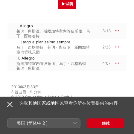
试听
I. Allegro
3:13
莱讷 · 库斯茂
、
斯图加特室内管弦乐团
、
马
丁 · 西格哈特
II. Largo e pianissimo sempre
2:25
马丁 · 西格哈特
、
莱讷 · 库斯茂
、
斯图加特
室内管弦乐团
III. Allegro
4:07
斯图加特室内管弦乐团
、
马丁 · 西格哈特
、
莱讷 · 库斯茂
2010年3月30日

3 首曲目 · 9 分钟

℗ 2010 Countdown Media GmbH
选取其他国家或地区以查看你所在位置提供的内容
来自专辑
美国 (简体中文)
继续