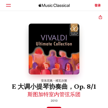
登录
主页
浏览
搜索
安东尼奥・维瓦尔第
E 大调小提琴协奏曲，Op. 8/1
斯图加特室内管弦乐团
2010