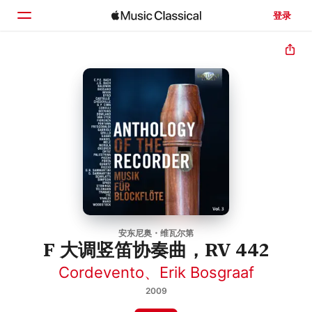
登录
主页
浏览
搜索
安东尼奥・维瓦尔第
F 大调竖笛协奏曲，RV 442
Cordevento
、
Erik Bosgraaf
2009