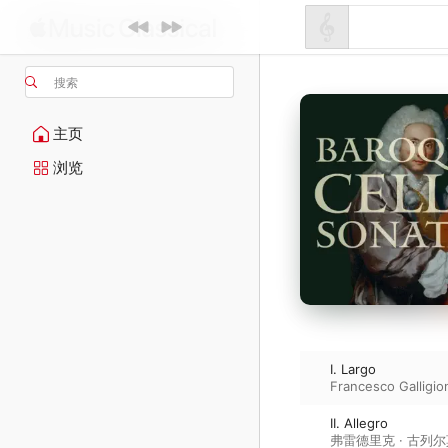
搜索
主页
浏览
I. Largo
Francesco Galligio
II. Allegro
弗雷德里克 · 古列