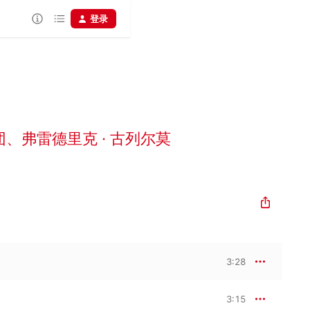
登录
团
、
弗雷德里克 · 古列尔莫
3:28
3:15