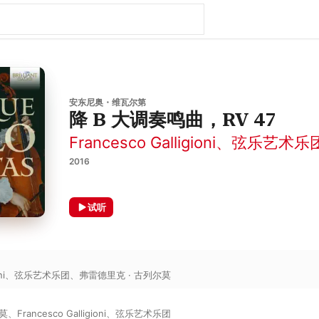
安东尼奥・维瓦尔第
降 B 大调奏鸣曲，RV 47
Francesco Galligioni
、
弦乐艺术乐
2016
试听
ni
、
弦乐艺术乐团
、
弗雷德里克 · 古列尔莫
尔莫
、
Francesco Galligioni
、
弦乐艺术乐团