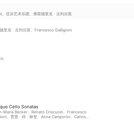
ni
、
弦乐艺术乐团
、
弗雷德里克 · 古列尔莫
德里克 · 古列尔莫
、
Francesco Galligioni
ics
que Cello Sonatas
h-Maria Becker
、
Renato Criscuolo
、
Francesco
ioni
、
贾普 · 特 · 林登
、
Anna Camporini
、
Carlos
esinos Defez
、
Federico Bracalente
、
Adriano
、
Eva Lymenstull