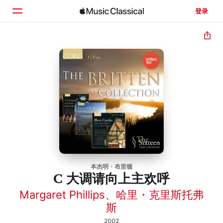
登录
主页
浏览
搜索
本杰明・布里顿
C 大调请向上主欢呼
Margaret Phillips
、
哈里・克里斯托弗
斯
2002