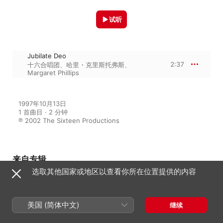
试听
Jubilate Deo
2:37
十六合唱团
、
哈里・克里斯托弗斯
、
Margaret Phillips
1997年10月13日

1 首曲目 · 2 分钟

℗ 2002 The Sixteen Productions
来自专辑
选取其他国家或地区以查看你所在位置提供的内容
The Britten Collection
美国 (简体中文)
继续
十六合唱团
、
哈里・克里斯托弗斯