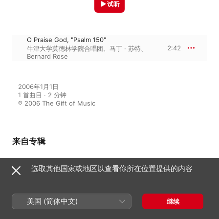
试听
O Praise God, "Psalm 150"
2:42
牛津大学莫德林学院合唱团
、
马丁 · 苏特
、
Bernard Rose
2006年1月1日

1 首曲目 · 2 分钟

℗ 2006 The Gift of Music
来自专辑
选取其他国家或地区以查看你所在位置提供的内容
Rose, B.: Choral Sacred Music
(Evensong)
Margaret Howard
、
马丁 · 苏特
、
牛津
大学莫德林学院合唱团
、
Bernard Rose
美国 (简体中文)
继续